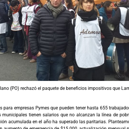
Solano (PO) rechazó el paquete de beneficios impositivos que Lar
as para empresas Pymes que pueden tener hasta 655 trabajadore
s municipales tienen salarios que no alcanzan la línea de pob
ación acumulada en el año ha superado las paritarias. Planteam
: un aumento de emergencia de $15.000, actualización mensual 