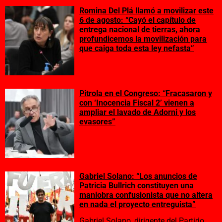
Romina Del Plá llamó a movilizar este
6 de agosto: “Cayó el capítulo de
entrega nacional de tierras, ahora
profundicemos la movilización para
que caiga toda esta ley nefasta”
Pitrola en el Congreso: “Fracasaron y
con ‘Inocencia Fiscal 2’ vienen a
ampliar el lavado de Adorni y los
evasores”
Gabriel Solano: “Los anuncios de
Patricia Bullrich constituyen una
maniobra confusionista que no altera
en nada el proyecto entreguista”
Gabriel Solano, dirigente del Partido