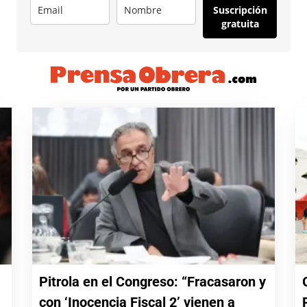
Suscripción
gratuita
Pitrola en el Congreso: “Fracasaron y
con ‘Inocencia Fiscal 2’ vienen a