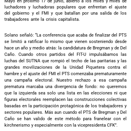
Mayo en próximo 17 de junio, abierto a los miles y miles de
luchadores y luchadoras populares que enfrentan el ajuste
del gobierno y el FMI y que batallan por una salida de los
trabajadores ante la crisis capitalista.
Solano señaló: “La conferencia que acaba de finalizar del PTS
se limitó a ratificar lo mismo que vienen sosteniendo desde
hace un año y medio atrás: la candidatura de Bregman y de Del
Caño. Cuando otros partidos del FIT-U impulsábamos las
luchas del SUTNA que rompió el techo de las paritarias y las
grandes movilizaciones de la Unidad Piquetera contra el
hambre y el ajuste del FMI el PTS comenzaba prematuramente
una campaña electoral. Nuestro rechazo a esa campaña
prematura marcaba una divergencia de fondo: no queremos
que la izquierda sea solo una lista en las elecciones ni que
figuras electorales reemplacen las construcciones colectivas
basadas en la participación protagónica de los trabajadores y
sectores populares. Más aun cuando el PTS de Bregman y Del
Caño se han valido de este método para franelear con el
kirchnerismo y especialmente con la vicepresidenta CFK”.