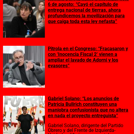
6 de agosto: “Cayó el capítulo de
entrega nacional de tierras, ahora
profundicemos la movilización para
que caiga toda esta ley nefasta”
Pitrola en el Congreso: “Fracasaron y
con ‘Inocencia Fiscal 2’ vienen a
ampliar el lavado de Adorni y los
evasores”
Gabriel Solano: “Los anuncios de
Patricia Bullrich constituyen una
maniobra confusionista que no altera
en nada el proyecto entreguista”
Gabriel Solano, dirigente del Partido
Obrero y del Frente de Izquierda-