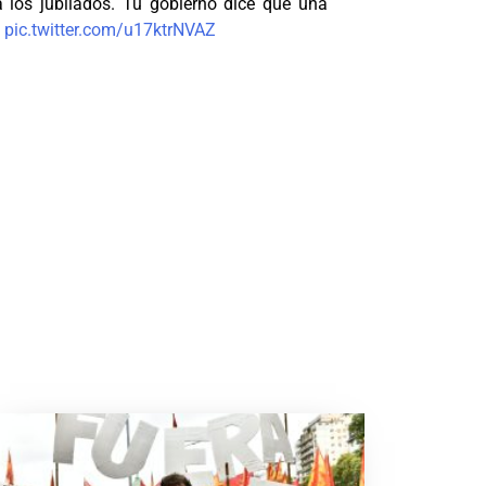
 a los jubilados. Tu gobierno dice que una
…
pic.twitter.com/u17ktrNVAZ