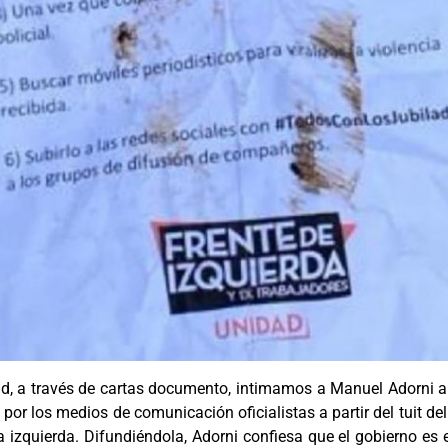
ad, a través de cartas documento, intimamos a Manuel Adorni a r
 por los medios de comunicación oficialistas a partir del tuit de
a izquierda. Difundiéndola, Adorni confiesa que el gobierno es e