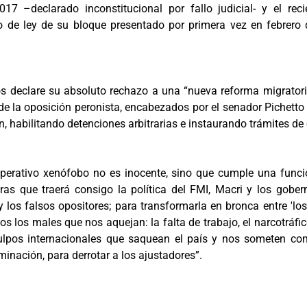
17 –declarado inconstitucional por fallo judicial- y el re
o de ley de su bloque presentado por primera vez en febrero
declare su absoluto rechazo a una “nueva reforma migratoria 
e la oposición peronista, encabezados por el senador Pichetto
, habilitando detenciones arbitrarias e instaurando trámites de e
operativo xenófobo no es inocente, sino que cumple una funci
ras que traerá consigo la política del FMI, Macri y los gobe
y los falsos opositores; para transformarla en bronca entre 'los
s los males que nos aquejan: la falta de trabajo, el narcotráfico
pulpos internacionales que saquean el país y nos someten c
minación, para derrotar a los ajustadores”.