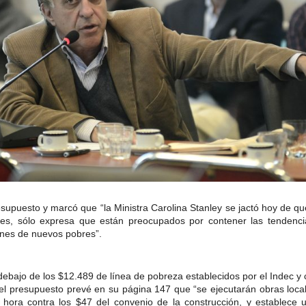
resupuesto y marcó que “la Ministra Carolina Stanley se jactó hoy de 
les, sólo expresa que están preocupados por contener las tendencias
ones de nuevos pobres”.
s debajo de los $12.489 de línea de pobreza establecidos por el Indec y
Y el presupuesto prevé en su página 147 que “se ejecutarán obras loca
hora contra los $47 del convenio de la construcción, y establece 