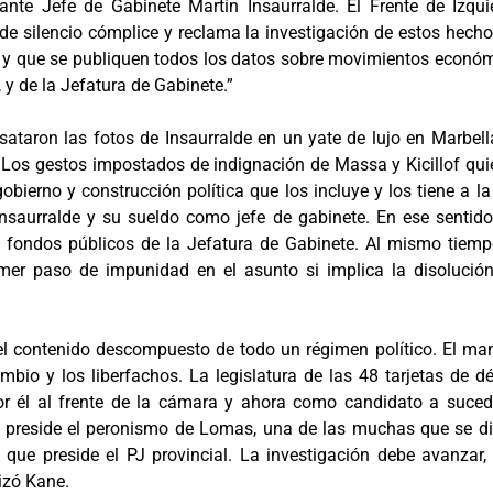
nte Jefe de Gabinete Martín Insaurralde. El Frente de Izquie
 silencio cómplice y reclama la investigación de estos hecho
 y que se publiquen todos los datos sobre movimientos económi
y de la Jefatura de Gabinete.”
sataron las fotos de Insaurralde en un yate de lujo en Marbell
. Los gestos impostados de indignación de Massa y Kicillof quie
ierno y construcción política que los incluye y los tiene a 
nsaurralde y su sueldo como jefe de gabinete. En ese sentido
os fondos públicos de la Jefatura de Gabinete. Al mismo tiem
rimer paso de impunidad en el asunto si implica la disoluc
contenido descompuesto de todo un régimen político. El manejo 
io y los liberfachos. La legislatura de las 48 tarjetas de dé
por él al frente de la cámara y ahora como candidato a suce
e preside el peronismo de Lomas, una de las muchas que se dis
 que preside el PJ provincial. La investigación debe avanzar,
izó Kane.