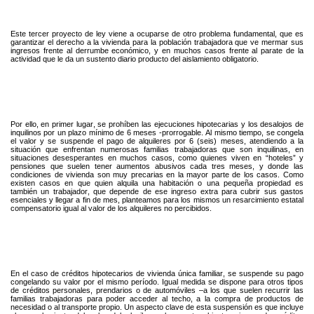
Este tercer proyecto de ley viene a ocuparse de otro problema fundamental, que es
garantizar el derecho a la vivienda para la población trabajadora que ve mermar sus
ingresos frente al derrumbe económico, y en muchos casos frente al parate de la
actividad que le da un sustento diario producto del aislamiento obligatorio.
Por ello, en primer lugar, se prohíben las ejecuciones hipotecarias y los desalojos de
inquilinos por un plazo mínimo de 6 meses -prorrogable. Al mismo tiempo, se congela
el valor y se suspende el pago de alquileres por 6 (seis) meses, atendiendo a la
situación que enfrentan numerosas familias trabajadoras que son inquilinas, en
situaciones desesperantes en muchos casos, como quienes viven en “hoteles” y
pensiones que suelen tener aumentos abusivos cada tres meses, y donde las
condiciones de vivienda son muy precarias en la mayor parte de los casos. Como
existen casos en que quien alquila una habitación o una pequeña propiedad es
también un trabajador, que depende de ese ingreso extra para cubrir sus gastos
esenciales y llegar a fin de mes, planteamos para los mismos un resarcimiento estatal
compensatorio igual al valor de los alquileres no percibidos.
En el caso de créditos hipotecarios de vivienda única familiar, se suspende su pago
congelando su valor por el mismo período. Igual medida se dispone para otros tipos
de créditos personales, prendarios o de automóviles –a los que suelen recurrir las
familias trabajadoras para poder acceder al techo, a la compra de productos de
necesidad o al transporte propio. Un aspecto clave de esta suspensión es que incluye