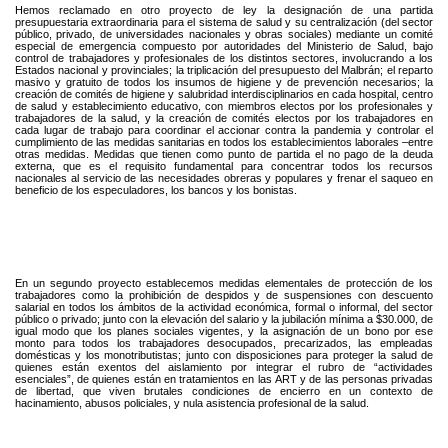
Hemos reclamado en otro proyecto de ley la designación de una partida
presupuestaria extraordinaria para el sistema de salud y su centralización (del sector
público, privado, de universidades nacionales y obras sociales) mediante un comité
especial de emergencia compuesto por autoridades del Ministerio de Salud, bajo
control de trabajadores y profesionales de los distintos sectores, involucrando a los
Estados nacional y provinciales; la triplicación del presupuesto del Malbrán; el reparto
masivo y gratuito de todos los insumos de higiene y de prevención necesarios; la
creación de comités de higiene y salubridad interdisciplinarios en cada hospital, centro
de salud y establecimiento educativo, con miembros electos por los profesionales y
trabajadores de la salud, y la creación de comités electos por los trabajadores en
cada lugar de trabajo para coordinar el accionar contra la pandemia y controlar el
cumplimiento de las medidas sanitarias en todos los establecimientos laborales –entre
otras medidas. Medidas que tienen como punto de partida el no pago de la deuda
externa, que es el requisito fundamental para concentrar todos los recursos
nacionales al servicio de las necesidades obreras y populares y frenar el saqueo en
beneficio de los especuladores, los bancos y los bonistas.
En un segundo proyecto establecemos medidas elementales de protección de los
trabajadores como la prohibición de despidos y de suspensiones con descuento
salarial en todos los ámbitos de la actividad económica, formal o informal, del sector
público o privado; junto con la elevación del salario y la jubilación mínima a $30.000, de
igual modo que los planes sociales vigentes, y la asignación de un bono por ese
monto para todos los trabajadores desocupados, precarizados, las empleadas
domésticas y los monotributistas; junto con disposiciones para proteger la salud de
quienes están exentos del aislamiento por integrar el rubro de “actividades
esenciales”, de quienes están en tratamientos en las ART y de las personas privadas
de libertad, que viven brutales condiciones de encierro en un contexto de
hacinamiento, abusos policiales, y nula asistencia profesional de la salud.