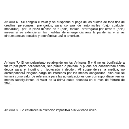
Artículo 6.- Se congela el valor y se suspende el pago de las cuotas de todo tipo de
créditos personales, prendarios, para compra de automóviles (bajo cualquier
modalidad), por un plazo mínimo de 6 (seis) meses, prorrogable por otros 6 (seis)
meses si se extendieran las medidas de emergencia ante la pandemia, y si las
circunstancias sociales y económicas así lo ameritan.
Artículo 7.- El congelamiento establecido en los Artículos 5 y 6 no es bonificable a
futuro por parte del acreedor, sea público o privado, ni puede ser considerado como
deuda para el inquilino / hipotecado / deudor. Al suspenderse la medida, no
corresponderá ninguna carga de intereses por los meses congelados, sino que se
tomará como valor de referencia para las actualizaciones que correspondiesen en los
meses subsiguientes, el valor de la última cuota abonada en el mes de febrero de
2020.
Artículo 8.- Se establece la exención impositiva a la vivienda única.