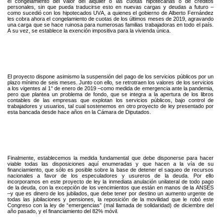
el congelamiento del valor del alquiler o las cuotas hipotecarias o de créditos
personales, sin que pueda traducirse esto en nuevas cargas y deudas a futuro –
como sucedió con los hipotecados UVA, a quienes el gobierno de Alberto Fernández
les cobra ahora el congelamiento de cuotas de los últimos meses de 2019, agravando
una carga que se hace ruinosa para numerosas familias trabajadoras en todo el país.
A su vez, se establece la exención impositiva para la vivienda única.
El proyecto dispone asimismo la suspensión del pago de los servicios públicos por un
plazo mínimo de seis meses. Junto con ello, se retrotraen los valores de los servicios
a los vigentes al 1° de enero de 2019 –como medida de emergencia ante la pandemia,
pero que plantea un problema de fondo, que se integra a la apertura de los libros
contables de las empresas que explotan los servicios públicos, bajo control de
trabajadores y usuarios, tal cual sostenemos en otro proyecto de ley presentado por
esta bancada desde hace años en la Cámara de Diputados.
Finalmente, establecemos la medida fundamental que debe disponerse para hacer
viable todas las disposiciones aquí enumeradas y que hacen a la vía de su
financiamiento, que sólo es posible sobre la base de detener el saqueo de recursos
nacionales a favor de los especuladores y usureros de la deuda. Por ello
incorporamos en este proyecto de ley la inmediata anulación unilateral de todo pago
de la deuda, con la excepción de los vencimientos que están en manos de la ANSES
–y que es dinero de los jubilados, que debe tener por destino un aumento urgente de
todas las jubilaciones y pensiones, la reposición de la movilidad que le robó este
Congreso con la ley de “emergencias” (mal llamada de solidaridad) de diciembre del
año pasado, y el financiamiento del 82% móvil.