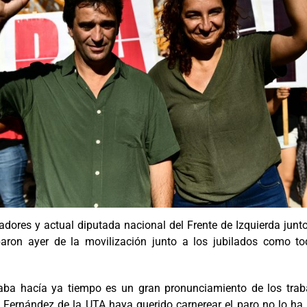
ladores y actual diputada nacional del Frente de Izquierda junt
iparon ayer de la movilización junto a los jubilados como tod
aba hacía ya tiempo es un gran pronunciamiento de los trabaj
Fernández de la UTA haya querido carnerear el paro no lo ha p