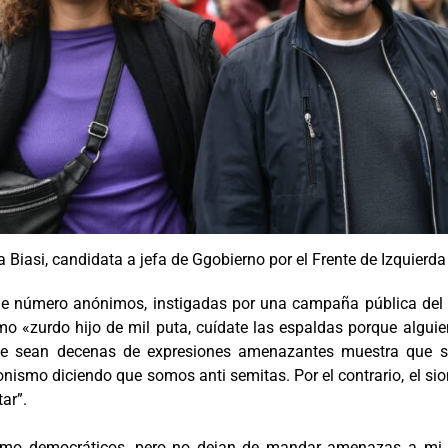
a Biasi, candidata a jefa de Ggobierno por el Frente de Izquie
 número anónimos, instigadas por una campaña pública del si
mo «zurdo hijo de mil puta, cuídate las espaldas porque algui
que sean decenas de expresiones amenazantes muestra que s
onismo diciendo que somos anti semitas. Por el contrario, el sio
ar”.
omo democráticos, pero no dejan de mandar amenazas a mi c