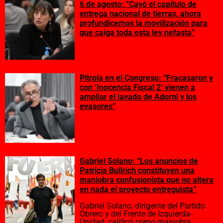
6 de agosto: “Cayó el capítulo de
entrega nacional de tierras, ahora
profundicemos la movilización para
que caiga toda esta ley nefasta”
Pitrola en el Congreso: “Fracasaron y
con ‘Inocencia Fiscal 2’ vienen a
ampliar el lavado de Adorni y los
evasores”
Gabriel Solano: “Los anuncios de
Patricia Bullrich constituyen una
maniobra confusionista que no altera
en nada el proyecto entreguista”
Gabriel Solano, dirigente del Partido
Obrero y del Frente de Izquierda-
Unidad, calificó como maniobra