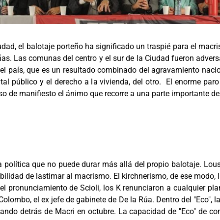
dad, el balotaje porteño ha significado un traspié para el macri
s. Las comunas del centro y el sur de la Ciudad fueron advers
 del país, que es un resultado combinado del agravamiento nacion
tal público y el derecho a la vivienda, del otro. El enorme par
so de manifiesto el ánimo que recorre a una parte importante de
política que no puede durar más allá del propio balotaje. Louste
bilidad de lastimar al macrismo. El kirchnerismo, de ese modo, l
el pronunciamiento de Scioli, los K renunciaron a cualquier pl
Colombo, el ex jefe de gabinete de De la Rúa. Dentro del "Eco", 
ndo detrás de Macri en octubre. La capacidad de "Eco" de cons