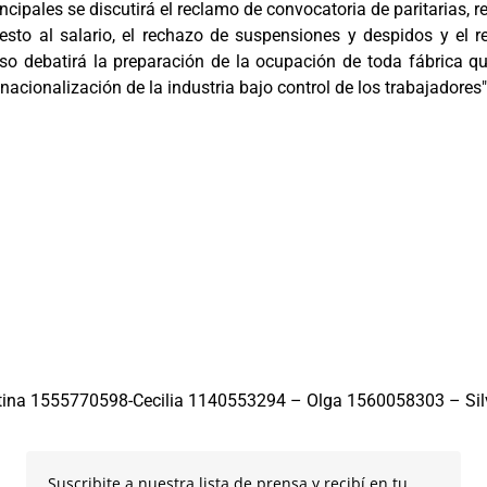
incipales se discutirá el reclamo de convocatoria de paritarias,
uesto al salario, el rechazo de suspensiones y despidos y el r
reso debatirá la preparación de la ocupación de toda fábrica 
 nacionalización de la industria bajo control de los trabajadores"
na 1555770598-Cecilia 1140553294 – Olga 1560058303 – Si
Suscribite a nuestra lista de prensa y recibí en tu