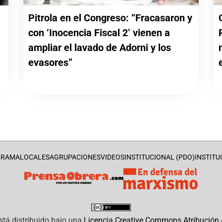
Pitrola en el Congreso: “Fracasaron y
con ‘Inocencia Fiscal 2’ vienen a
a
ampliar el lavado de Adorni y los
evasores”
GRAMA
LOCALES
AGRUPACIONES
VIDEOS
INSTITUCIONAL (PDO)
INSTITU
stá distribuido bajo una
Licencia Creative Commons Atribución 4