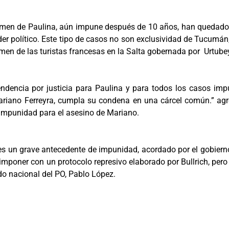
crimen de Paulina, aún impune después de 10 años, han quedado
poder político. Este tipo de casos no son exclusividad de Tucumán
imen de las turistas francesas en la Salta gobernada por Urtube
dencia por justicia para Paulina y para todos los casos imp
ariano Ferreyra, cumpla su condena en una cárcel común.” agr
 impunidad para el asesino de Mariano.
es un grave antecedente de impunidad, acordado por el gobiern
n imponer con un protocolo represivo elaborado por Bullrich, per
do nacional del PO, Pablo López.