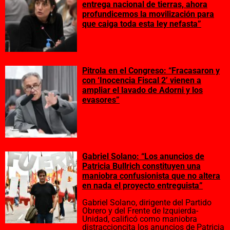
entrega nacional de tierras, ahora
profundicemos la movilización para
que caiga toda esta ley nefasta”
Pitrola en el Congreso: “Fracasaron y
con ‘Inocencia Fiscal 2’ vienen a
ampliar el lavado de Adorni y los
evasores”
Gabriel Solano: “Los anuncios de
Patricia Bullrich constituyen una
maniobra confusionista que no altera
en nada el proyecto entreguista”
Gabriel Solano, dirigente del Partido
Obrero y del Frente de Izquierda-
Unidad, calificó como maniobra
distraccioncita los anuncios de Patricia