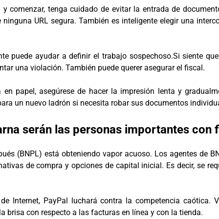
l y comenzar, tenga cuidado de evitar la entrada de documentos
e ninguna URL segura. También es inteligente elegir una inter
te puede ayudar a definir el trabajo sospechoso.Si siente qu
ar una violación. También puede querer asegurar el fiscal.
ta en papel, asegúrese de hacer la impresión lenta y gradual
 para un nuevo ladrón si necesita robar sus documentos individu
arna serán las personas importantes con f
espués (BNPL) está obteniendo vapor acuoso. Los agentes de BN
tivas de compra y opciones de capital inicial. Es decir, se req
de Internet, PayPal luchará contra la competencia caótica. V
 brisa con respecto a las facturas en línea y con la tienda.